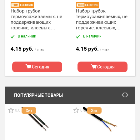
Набор трубок
Набор трубок
термоусаживаемых, не
термоусаживаемых, не
поддерживающих
поддерживающих
горение, клеевых,
горение, клеевых,
длиной 10 см
длиной 10 см
В наличии
В наличии
ТТкНГ(3:1) "Моноцвет,
ТТкНГ(3:1) "Моноцвет,
белый 9,5/3,0 TDM"
зеленый 1,5/0,6 TDM"
4.15 руб.
4.15 руб.
/ упак
/ упак
Сегодня
Сегодня
ПОПУЛЯРНЫЕ ТОВАРЫ
0.0
0.0
Хит
Хит