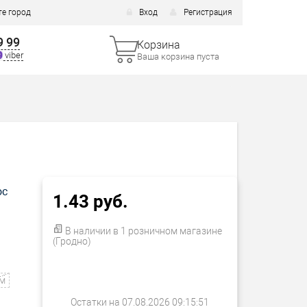
е город
Вход
Регистрация
9 99
Корзина
viber
Ваша корзина пуста
ос
1.43 руб.
В наличии в 1 розничном магазине
(Гродно)
 м
Остатки на 07.08.2026 09:15:51