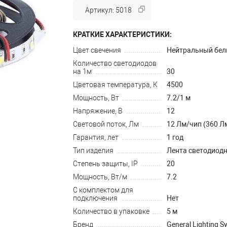
Артикул: 5018
КРАТКИЕ ХАРАКТЕРИСТИКИ:
Цвет свечения
Нейтральный бе
Количество светодиодов
на 1м
30
Цветовая температура, К
4500
Мощность, Вт
7.2/1 м
Напряжение, В
12
Световой поток, Лм
12 Лм/чип (360 Л
Гарантия, лет
1 год
Тип изделия
Лента светодиод
Степень защиты, IP
20
Мощность, Вт/м
7.2
С комплектом для
подключения
Нет
Количество в упаковке
5 м
Бренд
General Lighting S