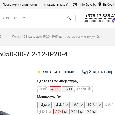
Программа лояльности
Как сделать заказ?
info@avs.by
Выберит
+375 17 388 4
|
Заказать звонок
5
Лента 12В одноцвет IP20>IP65, цена за метр( минимум 5м)
050-30-7.2-12-IP20-4
★
Оставить отзыв
Задать вопр
|
Цветовая температура, К
3000
4500
6500
Красный
Мощность, Вт
14,4/м
14.4/1 м
18/1 м
19.2/1 м
4,8/1
4.8/1 м
7.2/1 м
9,6/1 м
9,6/м