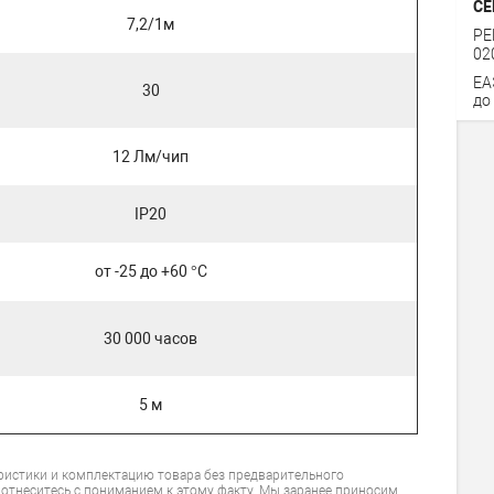
СЕ
7,2/1м
РЕ
02
ЕА
30
до
12 Лм/чип
IP20
от -25 до +60 °С
30 000 часов
5 м
ристики и комплектацию товара без предварительного
 отнеситесь с пониманием к этому факту. Мы заранее приносим