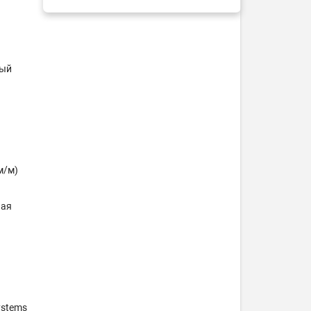
лый
м/м)
ная
ystems