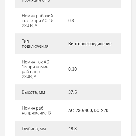
Номин рабочий
ток Ie при AC-15
0,3
230 В, А
Тип
Винтовое соединение
подключения
Номин ток AC-
15 при номин
0.30
раб напр
230В, А
Высота, мм
37.5
Номин раб
AC: 230/400; DC: 220
напряжение, В
Глубина, мм
48.3