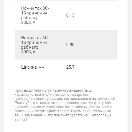
Номин ток DC-
13 при номин
0.15
раб напр
230В, А
Номин ток AC-
15 при номин
0.30
раб напр
400В, А
Ширина, мм
25.7
Производители могут изменять внешний вид,
характеристики и комплектацию товара без
предварительного уведомления продавцов и потребителей.
Пожалуйста, отнеситесь с пониманием к этому факту. Мы
заранее приносим извинения за возможные неточности в
описании и фотографиях товара. Будем признательны за
ваши замечания — это поможет сделать наш каталог еще
точнее!