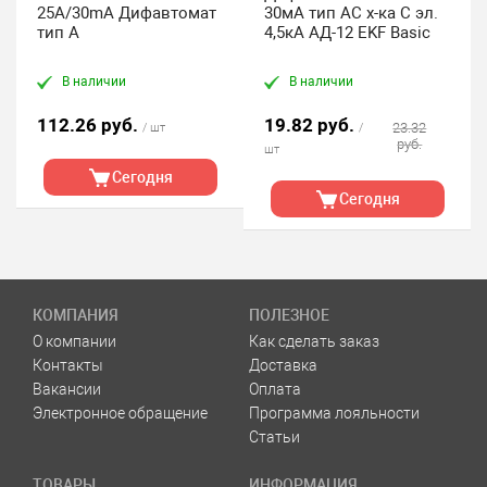
25A/30mA Дифавтомат
30мА тип АС х-ка C эл.
тип A
4,5кА АД-12 EKF Basic
В наличии
В наличии
112.26 руб.
19.82 руб.
23.32
/ шт
/
руб.
шт
Сегодня
Сегодня
КОМПАНИЯ
ПОЛЕЗНОЕ
О компании
Как сделать заказ
Контакты
Доставка
Вакансии
Оплата
Электронное обращение
Программа лояльности
Статьи
ТОВАРЫ
ИНФОРМАЦИЯ