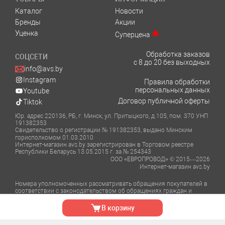
Каталог
Новости
Бренды
Акции
Уценка
Суперцена
Обработка заказов
СОЦСЕТИ
с 8 до 20 без выходных
info@avs.by
Instagram
Правила обработки
персональных данных
Youtube
Договор публичной оферты
Tiktok
Юр. адрес 220136, РБ, г. Минск, ул. Притыцкого, д.105, пом. 370 УНП
191382353
Свидетельство о регистрации № 191382353, выдано Минским
горисполкомом 01.03.2010
Интернет-магазин avs.by зарегистрирован в Торговом реестре
Республики Беларусь 13.05.2015 г. за № 254343
ООО «ЕВРОПРОВОД» © 2015—2026
Интернет-магазин avs.by
Номера уполномоченных рассматривать обращения покупателей в
соответствии с законодательством об обращениях граждан и
юридических лиц:
Отдел торговли и услуг Администрации Фрунзенского района г.
В корзину
Минска тел.: +375 (17) 348-39-06, +375 (17) 366-51-82