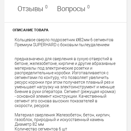
0
0
Отзывы
Вопросы
ОПИСАНИЕ ТОВАРА
Кольцевое сверло подрозетник Ø82мм 6 сегментов
Премиум SUPERHARD с боковым пылеудалением
предназначено для сверления в сухую отверстий в
бетоне, железобетоне, кирпиче и другие абразивные
материалы под электрические розетки и
распределительные коробки. Изготавливается с
сегментами по контуру, что позволяет увеличить
ресурс коронки при этом получается плавный рез и
уменьшает нагрузку на электоинструмент и меньше
биение в руки оператора. Сегмент (режущая кромка)
- основной элемент конструкции. Качественный
сегмент это основа высоких показателей в
скорости, ресурсе.
Материал сверления
Железобетон, бетон, кирпич,
газоблок, природный и искусственный камень
Диаметр
82 мм
Количество сегментов
6 шт