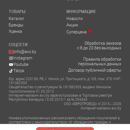
ТОВАРЫ
ИНФОРМАЦИЯ
Каталог
Новости
Бренды
Акции
Уценка
Суперцена
Обработка заказов
СОЦСЕТИ
с 8 до 20 без выходных
info@avs.by
Instagram
Правила обработки
персональных данных
Youtube
Договор публичной оферты
Tiktok
Юр. адрес 220136, РБ, г. Минск, ул. Притыцкого, д.105, пом. 370 УНП
191382353
Свидетельство о регистрации № 191382353, выдано Минским
горисполкомом 01.03.2010
Интернет-магазин avs.by зарегистрирован в Торговом реестре
Республики Беларусь 13.05.2015 г. за № 254343
ООО «ЕВРОПРОВОД» © 2015—2026
Интернет-магазин avs.by
Номера уполномоченных рассматривать обращения покупателей в
соответствии с законодательством об обращениях граждан и
юридических лиц: