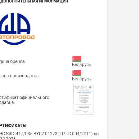
ДОПОЛНИТЕЛЬНАЯ ИНФОРМАЦИЯ
-
дина бренда:
Беларусь
-
рана производства:
Беларусь
ртификат официального
одавца:
РТИФИКАТЫ:
ЭС №KG417/035.BY.02.01273 (ТР ТС 004/2011) до
.12.2026