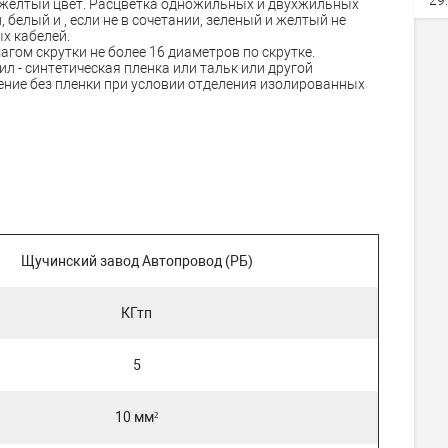
-желтый цвет. Расцветка одножильных и двухжильных
 белый и , если не в сочетании, зеленый и желтый не
х кабелей.
агом скрутки не более 16 диаметров по скрутке.
ил - синтетическая пленка или тальк или другой
ение без пленки при условии отделения изолированных
Щучинский завод Автопровод (РБ)
КГтп
5
10 мм²