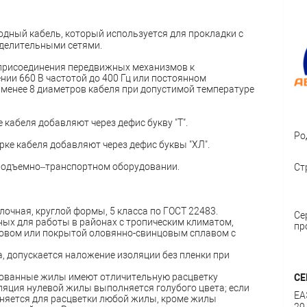
водный кабель, который используется для прокладки с
еделительными сетями.
 присоединения передвижных механизмов к
ии 660 В частотой до 400 Гц или постоянном
е менее 8 диаметров кабеля при допустимой температуре
 кабеля добавляют через дефис букву "Т".
Ро
рке кабеля добавляют через дефис буквы "ХЛ".
 подъемно–транспортном оборудовании.
Ст
очная, круглой формы, 5 класса по ГОСТ 22483.
Се
ых для работы в районах с тропическим климатом,
пр
ловом или покрытой оловянно-свинцовым сплавом с
а, допускается наложение изоляции без пленки при
ированные жилы имеют отличительную расцветку
СЕ
ляция нулевой жилы выполняется голубого цвета; если
ЕА
еняется для расцветки любой жилы, кроме жилы
29