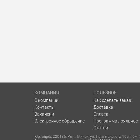
КОМПАНИЯ
ПОЛЕЗНОЕ
О компании
Как сделать заказ
Контакты
Доставка
Вакансии
Оплата
Электронное обращение
Программа лояльност
Статьи
Юр. адрес 220136, РБ, г. Минск, ул. Притыцкого, д.105, по