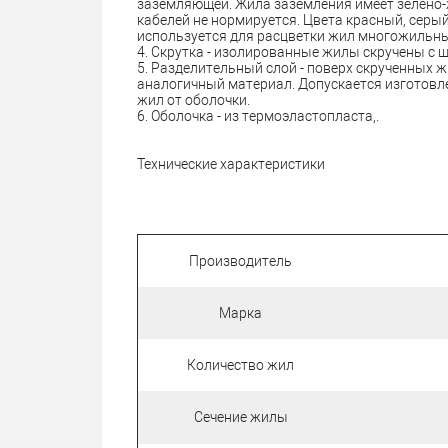
заземляющей. Жила заземления имеет зелено
кабелей не нормируется. Цвета красный, серый,
используется для расцветки жил многожильны
4. Скрутка - изолированные жилы скручены с ш
5. Разделительный слой - поверх скрученных ж
аналогичный материал. Допускается изготовл
жил от оболочки.
6. Оболочка - из термоэластопласта,.
Технические характеристики
Производитель
Марка
Количество жил
Сечение жилы