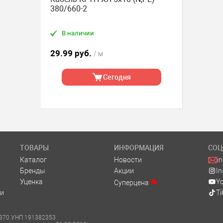
380/660-2
В наличии
29.99 руб.
/ м
Сегодня
ТОВАРЫ
ИНФОРМАЦИЯ
СОЦ
Каталог
Новости
i
Бренды
Акции
I
Уценка
Y
Суперцена
и
Ti
м. 370 УНП 191382353