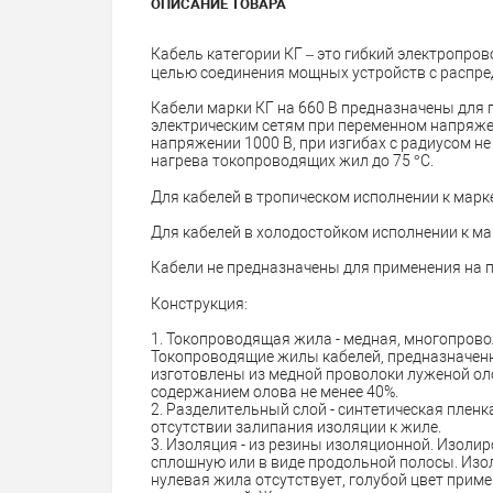
ОПИСАНИЕ ТОВАРА
Кабель категории КГ – это гибкий электропро
целью соединения мощных устройств с распр
Кабели марки КГ на 660 В предназначены для
электрическим сетям при переменном напряжен
напряжении 1000 В, при изгибах с радиусом н
нагрева токопроводящих жил до 75 °C.
Для кабелей в тропическом исполнении к марке
Для кабелей в холодостойком исполнении к ма
Кабели не предназначены для применения на
Конструкция:
1. Токопроводящая жила - медная, многопровол
Токопроводящие жилы кабелей, предназначенн
изготовлены из медной проволоки луженой о
содержанием олова не менее 40%.
2. Разделительный слой - синтетическая пленк
отсутствии залипания изоляции к жиле.
3. Изоляция - из резины изоляционной. Изол
сплошную или в виде продольной полосы. Изо
нулевая жила отсутствует, голубой цвет прим