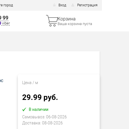
е город
Вход
Регистрация
9 99
Корзина
viber
Ваша корзина пуста
ос
Цена
/ м
29.99 руб.
В наличии
Самовывоз:
06-08-2026
Доставка:
08-08-2026