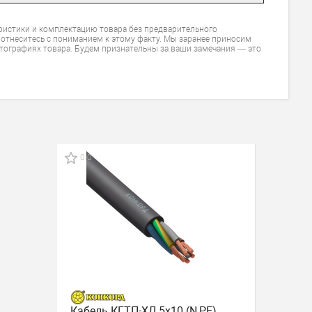
ристики и комплектацию товара без предварительного
 отнеситесь с пониманием к этому факту. Мы заранее приносим
тографиях товара. Будем признательны за ваши замечания — это
0.0
Кабель КГТП-ХЛ 5х10 (N,PE)