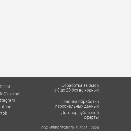
Обработка заказов
СЕТИ
с 8 до 20 без выходных
nfo@avs.by
nstagram
Правила обработки
персональных данных
outube
Договор публичной
ktok
оферты
ООО «ЕВРОПРОВОД» © 2015—2026