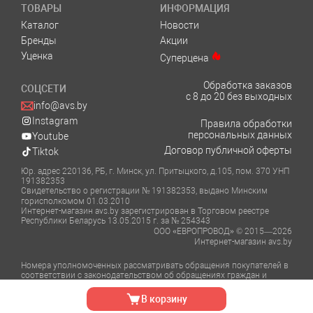
ТОВАРЫ
ИНФОРМАЦИЯ
Каталог
Новости
Бренды
Акции
Уценка
Суперцена
Обработка заказов
СОЦСЕТИ
с 8 до 20 без выходных
info@avs.by
Instagram
Правила обработки
персональных данных
Youtube
Договор публичной оферты
Tiktok
Юр. адрес 220136, РБ, г. Минск, ул. Притыцкого, д.105, пом. 370 УНП
191382353
Свидетельство о регистрации № 191382353, выдано Минским
горисполкомом 01.03.2010
Интернет-магазин avs.by зарегистрирован в Торговом реестре
Республики Беларусь 13.05.2015 г. за № 254343
ООО «ЕВРОПРОВОД» © 2015—2026
Интернет-магазин avs.by
Номера уполномоченных рассматривать обращения покупателей в
соответствии с законодательством об обращениях граждан и
юридических лиц:
Отдел торговли и услуг Администрации Фрунзенского района г.
В корзину
Минска тел.: +375 (17) 348-39-06, +375 (17) 366-51-82