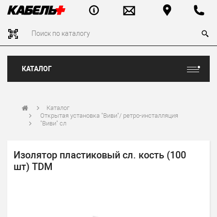
КАТАЛОГ
Каталог
Открытая установка "Виви"/ ретро-инсталляция
"Виви" сл
Изолятор пластиковый сл. кость (100
шт) TDM