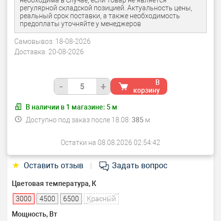
необходима в случае, если товар не является
регулярной складской позицией. Актуальность цены,
реальный срок поставки, а также необходимость
предоплаты уточняйте у менеджеров
Самовывоз:
18-08-2026
Доставка:
20-08-2026
В
-
+
корзину
В наличии в
1
магазине:
5
м
Доступно под заказ после 18.08:
385
м
Остатки на 08.08.2026 02:54:42
★
Оставить отзыв
Задать вопрос
|
Цветовая температура, К
3000
4500
6500
Красный
Мощность, Вт