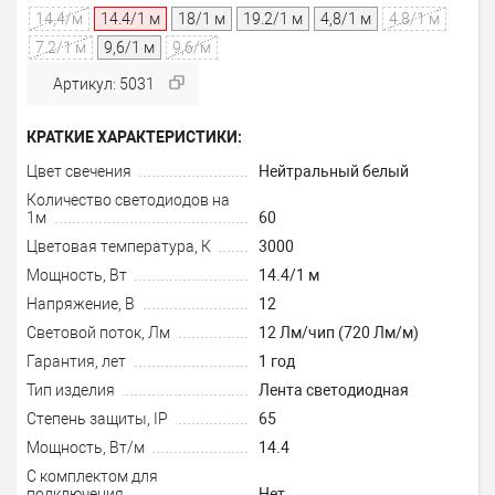
14,4/м
14.4/1 м
18/1 м
19.2/1 м
4,8/1 м
4.8/1 м
7.2/1 м
9,6/1 м
9,6/м
Артикул: 5031
КРАТКИЕ ХАРАКТЕРИСТИКИ:
Цвет свечения
Нейтральный белый
Количество светодиодов на
1м
60
Цветовая температура, К
3000
Мощность, Вт
14.4/1 м
Напряжение, В
12
Световой поток, Лм
12 Лм/чип (720 Лм/м)
Гарантия, лет
1 год
Тип изделия
Лента светодиодная
Степень защиты, IP
65
Мощность, Вт/м
14.4
С комплектом для
подключения
Нет