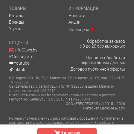
ТОВАРЫ
ИНФОРМАЦИЯ
Каталог
Новости
Бренды
Акции
Уценка
Суперцена
Обработка заказов
СОЦСЕТИ
с 8 до 20 без выходных
info@avs.by
Instagram
Правила обработки
персональных данных
Youtube
Договор публичной оферты
Tiktok
Юр. адрес 220136, РБ, г. Минск, ул. Притыцкого, д.105, пом. 370 УНП
191382353
Свидетельство о регистрации № 191382353, выдано Минским
горисполкомом 01.03.2010
Интернет-магазин avs.by зарегистрирован в Торговом реестре
Республики Беларусь 13.05.2015 г. за № 254343
ООО «ЕВРОПРОВОД» © 2015—2026
Интернет-магазин avs.by
Номера уполномоченных рассматривать обращения покупателей в
соответствии с законодательством об обращениях граждан и
юридических лиц:
Отдел торговли и услуг Администрации Фрунзенского района г.
В корзину