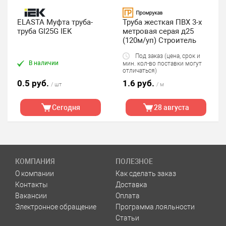
ELASTA Муфта труба-
Труба жесткая ПВХ 3-х
труба GI25G IEK
метровая серая д25
(120м/уп) Строитель
Под заказ (цена, срок и
В наличии
мин. кол-во поставки могут
отличаться)
0.5 руб.
1.6 руб.
/ шт
/ м
Сегодня
28 августа
КОМПАНИЯ
ПОЛЕЗНОЕ
О компании
Как сделать заказ
Контакты
Доставка
Вакансии
Оплата
Электронное обращение
Программа лояльности
Статьи