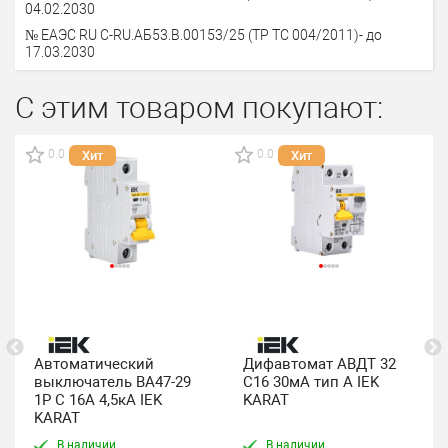
04.02.2030
№ ЕАЭС RU С-RU.АБ53.В.00153/25 (ТР ТС 004/2011)- до
17.03.2030
С этим товаром покупают:
0.0
0.0
Хит
Хит
Автоматический
Дифавтомат АВДТ 32
выключатель ВА47-29
C16 30мА тип A IEK
1P C 16А 4,5кА IEK
KARAT
KARAT
В наличии
В наличии