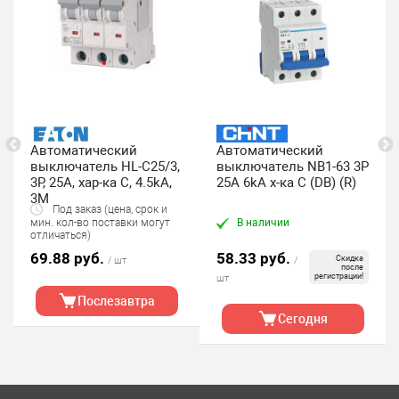
Автоматический
Автоматический
выключатель HL-C25/3,
выключатель NB1-63 3P
3P, 25A, хар-ка C, 4.5kA,
25A 6kA х-ка C (DB) (R)
3M
Под заказ (цена, срок и
В наличии
мин. кол-во поставки могут
отличаться)
69.88 руб.
58.33 руб.
Скидка
/ шт
/
после
регистрации!
шт
Послезавтра
Сегодня