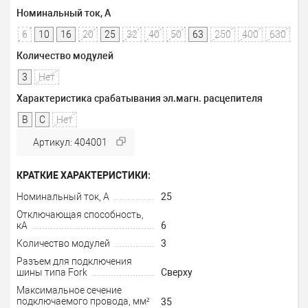
Номинальный ток, А
6
10
16
20
25
32
40
50
63
250
400
630
Количество модулей
3
Нет
Характеристика срабатывания эл.магн. расцепителя
B
C
Нет
Артикул: 404001
КРАТКИЕ ХАРАКТЕРИСТИКИ:
Номинальный ток, А
25
Отключающая способность,
кА
6
Количество модулей
3
Разъем для подключения
шины типа Fork
Сверху
Максимальное сечение
подключаемого провода, мм²
35