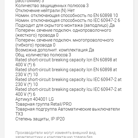
расстояний)
3
Количество защищенных полюсов
3
Отключение нейтрали (N)
Нет
Номин. отключающая способность по EN 60898
10
Номин. отключающая способность по IEC 60947-2
6
Подходит для скрытого монтажа (заподлицо)
Да
Поперечн. сечение подключ. однопроволочного
(жесткого) провода
0
Поперечн. сечение подключ. многопроволочного
(гибкого) провода
0
Возможна дополнит. комплектация
Да
Общ. количество полюсов
3
Rated short-circuit breaking capacity Icn EN 60898 at
400 V (*)
6
Rated short-circuit breaking capacity Icn EN 60898 at
230 V (*)
10
Rated short-circuit breaking capacity Icu IEC 60947-2 at
230 V (*)
10
Rated short-circuit breaking capacity Icu IEC 60947-2 at
400 V (*)
6
Артикул
404001 LG
Товарная группа
Retail/PRO
Товарная подгруппа
Автоматические выключатели
TX3
Стeпень зaщиты, IP
IP20
Производители могут изменять внешний вид,
характеристики и комплектацию товара без