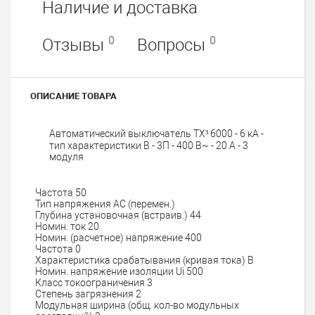
Наличие и доставка
0
0
Отзывы
Вопросы
ОПИСАНИЕ ТОВАРА
Автоматический выключатель TX³ 6000 - 6 кА -
тип характеристики B - 3П - 400 В~ - 20 А - 3
модуля
Частота
50
Тип напряжения
AC (перемен.)
Глубина установочная (встраив.)
44
Номин. ток
20
Номин. (расчетное) напряжение
400
Частота
0
Характеристика срабатывания (кривая тока)
B
Номин. напряжение изоляции Ui
500
Класс токоограничения
3
Степень загрязнения
2
Модульная ширина (общ. кол-во модульных