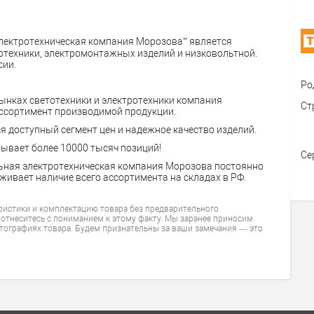
лектротехническая компания Морозова” является
техники, электромонтажных изделий и низковольтной.
сии.
Ро
рынках светотехники и электротехники компания
Ст
ассортимент производимой продукции.
 доступный сегмент цен и надежное качество изделий.
ывает более 10000 тысяч позиций!
Се
ьная электротехническая компания Морозова постоянно
живает наличие всего ассортимента на складах в РФ.
ристики и комплектацию товара без предварительного
 отнеситесь с пониманием к этому факту. Мы заранее приносим
тографиях товара. Будем признательны за ваши замечания — это