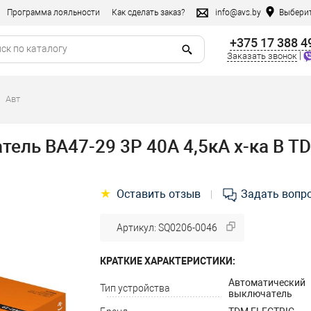
Программа лояльности
Как сделать заказ?
info@avs.by
Выберит
+375 17 388 4
|
Заказать звонок
Авт
ель ВА47-29 3Р 40А 4,5кА х-ка В T
★
Оставить отзыв
Задать вопр
|
Артикул: SQ0206-0046
КРАТКИЕ ХАРАКТЕРИСТИКИ:
Автоматический
Тип устройства
выключатель