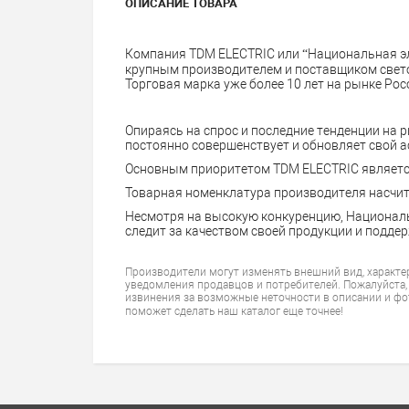
ОПИСАНИЕ ТОВАРА
Компания TDM ELECTRIC или “Национальная э
крупным производителем и поставщиком свето
Торговая марка уже более 10 лет на рынке Рос
Опираясь на спрос и последние тенденции на 
постоянно совершенствует и обновляет свой 
Основным приоритетом TDM ELECTRIC является
Товарная номенклатура производителя насчит
Несмотря на высокую конкуренцию, Национал
следит за качеством своей продукции и поддер
Производители могут изменять внешний вид, характе
уведомления продавцов и потребителей. Пожалуйста,
извинения за возможные неточности в описании и фо
поможет сделать наш каталог еще точнее!