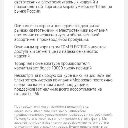
светотехники, электромонтажных изделий и
низковольтной. Торговая марка уже более 10 лет на
рынке России.
Опираясь на спрос и последние тенденции на
рынках светотехники и электротехники компания
постоянно совершенствует и обновляет свой
ассортимент производимой продукции.
Основным приоритетом TDM ELECTRIC является
доступный сегмент цен и надежное качество
изделий.
Товарная номенклатура производителя
насчитывает более 10000 тысяч позиций!
Несмотря на высокую конкуренцию, Национальная
электротехническая компания Морозова постоянно
следит за качеством своей продукции и
поддерживает наличие всего ассортимента на
складах в РФ.
Производители могут изменять внешний вид,
характеристики и комплектацию товара без
предварительного уведомления продавцов и потребителей.
Пожалуйста, отнеситесь с пониманием к этому факту. Мы
заранее приносим извинения за возможные неточности в
описании и фотографиях товара. Будем признательны за