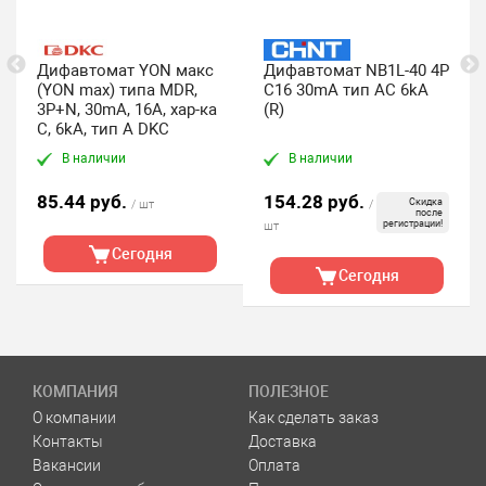
Дифавтомат YON макс
Дифавтомат NB1L-40 4P
(YON max) типа MDR,
С16 30mA тип AC 6kA
3P+N, 30mA, 16A, хар-ка
(R)
C, 6kA, тип A DKC
В наличии
В наличии
85.44 руб.
154.28 руб.
Скидка
/ шт
/
после
регистрации!
шт
Сегодня
Сегодня
КОМПАНИЯ
ПОЛЕЗНОЕ
О компании
Как сделать заказ
Контакты
Доставка
Вакансии
Оплата