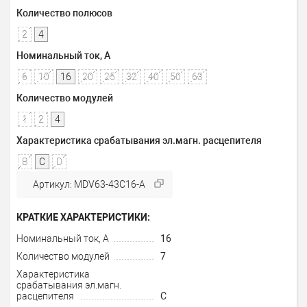
Количество полюсов
2
4
Номинальный ток, А
6
10
16
20
25
32
40
50
63
Количество модулей
1
2
4
Характеристика срабатывания эл.магн. расцепителя
B
C
D
Артикул: MDV63-43C16-A
КРАТКИЕ ХАРАКТЕРИСТИКИ:
Номинальный ток, А
16
Количество модулей
7
Характеристика
срабатывания эл.магн.
расцепителя
C