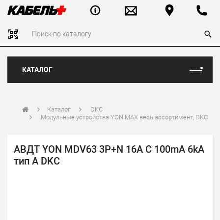
КАТАЛОГ
Каталог
DKC
Модульные устройства YON MAX весь ассортимент, DKC
АВДТ YON MDV63 3P+N 16A C 100mA 6kA
тип A DKC