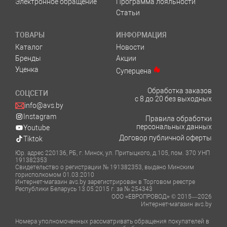
Электронное обращение
Программа лояльности
Статьи
ТОВАРЫ
ИНФОРМАЦИЯ
Каталог
Новости
Бренды
Акции
Уценка
Суперцена
Обработка заказов
СОЦСЕТИ
с 8 до 20 без выходных
info@avs.by
Instagram
Правила обработки
персональных данных
Youtube
Договор публичной оферты
Tiktok
Юр. адрес 220136, РБ, г. Минск, ул. Притыцкого, д.105, пом. 370 УНП
191382353
Свидетельство о регистрации № 191382353, выдано Минским
горисполкомом 01.03.2010
Интернет-магазин avs.by зарегистрирован в Торговом реестре
Республики Беларусь 13.05.2015 г. за № 254343
ООО «ЕВРОПРОВОД» © 2015—2026
Интернет-магазин avs.by
Номера уполномоченных рассматривать обращения покупателей в