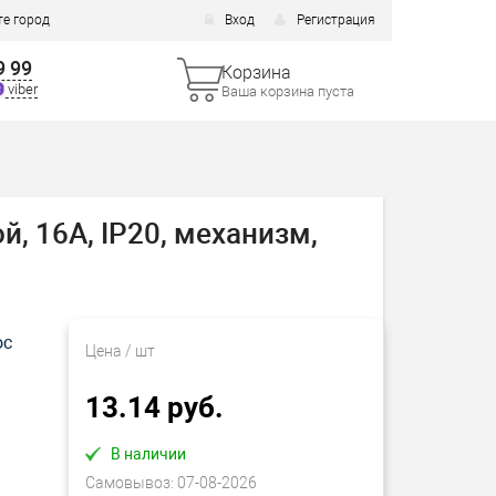
е город
Вход
Регистрация
9 99
Корзина
viber
Ваша корзина пуста
 16А, IP20, механизм,
ос
Цена
/ шт
13.14 руб.
В наличии
Самовывоз:
07-08-2026