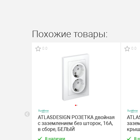
Похожие товары:
0.0
0.0
ная с
ATLASDESIGN РОЗЕТКА двойная
ATLA
тными
с заземлением без шторок, 16А,
зазе
16А IP20
в сборе, БЕЛЫЙ
крышк
я бронза
БЕЖ
 мин. кол-во
В наличии
В 