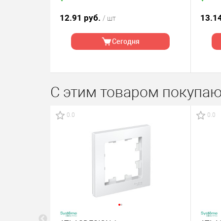
)
12.91 руб.
13.1
/ шт
а
Сегодня
С этим товаром покупаю
0.0
0.0