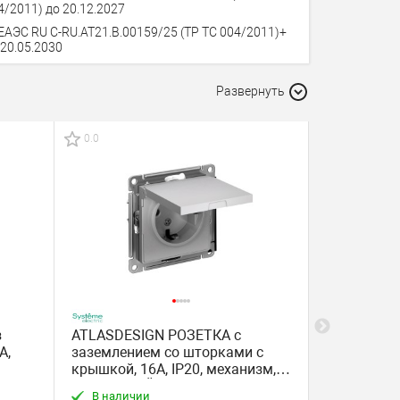
4/2011) до 20.12.2027
ЕАЭС RU С-RU.АТ21.В.00159/25 (ТР ТС 004/2011)+
 20.05.2030
Развернуть
0.0
0.0
Хит
з
ATLASDESIGN РОЗЕТКА с
ATLASDESI
А,
заземлением со шторками с
заземление
крышкой, 16А, IP20, механизм,
механизм,
АЛЮМИНИЙ
В наличии
В наличи