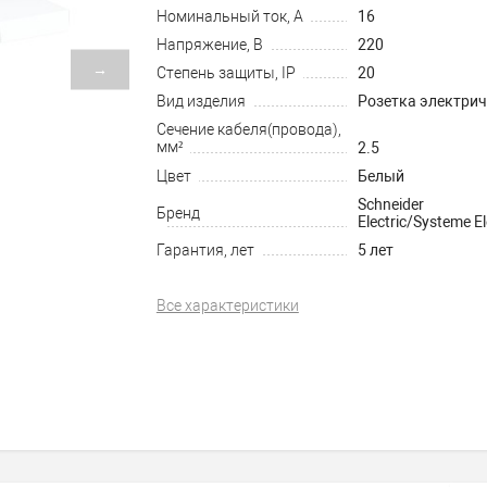
Номинальный ток, А
16
Напряжение, В
220
→
Степень защиты, IP
20
Вид изделия
Розетка электри
Сечение кабеля(провода),
мм²
2.5
Цвет
Белый
Schneider
Бренд
Electric/Systeme El
Гарантия, лет
5 лет
Все характеристики