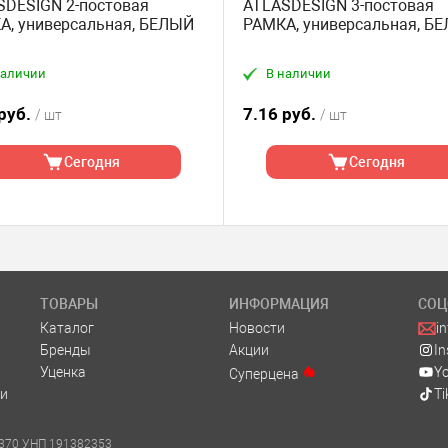
SDESIGN 2-постовая
ATLASDESIGN 3-постовая
А, универсальная, БЕЛЫЙ
РАМКА, универсальная, Б
наличии
В наличии
 руб.
7.16 руб.
/ шт
/ шт
Сегодня
Сегодня
ТОВАРЫ
ИНФОРМАЦИЯ
СОЦ
Каталог
Новости
i
Бренды
Акции
I
Уценка
Y
Суперцена
и
Ti
м. 370 УНП 191382353