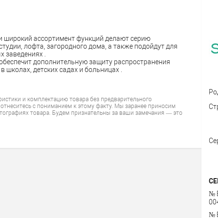
 и широкий ассортимент функций делают серию
тудии, лофта, загородного дома, а также подойдут для
х заведениях .
 обеспечит дополнительную защиту распространения
в школах, детских садах и больницах .
Ро
ристики и комплектацию товара без предварительного
 отнеситесь с пониманием к этому факту. Мы заранее приносим
Ст
тографиях товара. Будем признательны за ваши замечания — это
Се
СЕ
№ 
00
№ 