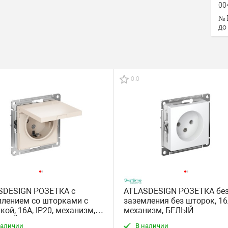
00
№ 
до
0.0
SDESIGN РОЗЕТКА с
ATLASDESIGN РОЗЕТКА бе
млением со шторками с
заземления без шторок, 16
ой, 16А, IP20, механизм,
механизм, БЕЛЫЙ
ЕВЫЙ
наличии
В наличии