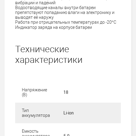
вибрации и падений
Водоотводящие каналы внутри батареи
препятствуют попаданию влаги на электронику и
выводят её наружу
Работа при отрицательных температурах до -20°С
Индикатор заряда на корпусе батареи
Технические
характеристики
Напряжение
18
(В)
Тип
Li-ion
аккумулятора
Емкость
аккумулятора
5.0