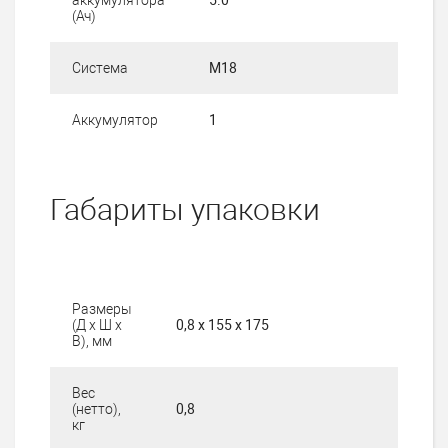
(Ач)
Система
М18
Аккумулятор
1
Габариты упаковки
Размеры
(Д х Ш х
0,8 х 155 х 175
В), мм
Вес
(нетто),
0,8
кг