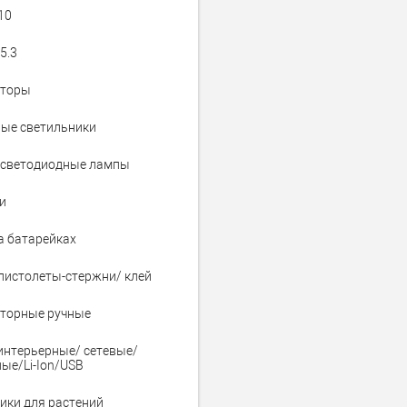
10
5.3
яторы
ые светильники
светодиодные лампы
и
а батарейках
пистолеты-стержни/ клей
торные ручные
интерьерные/ сетевые/
ые/Li-Ion/USB
ики для растений