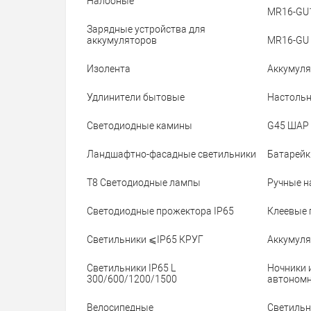
Налобные
MR16-GU
Зарядные устройства для
аккумуляторов
MR16-GU 
Изолента
Аккумул
Удлинители бытовые
Настольн
Светодиодные камины
G45 ШАР 
Ландшафтно-фасадные светильники
Батарейк
Т8 Светодиодные лампы
Ручные н
Светодиодные прожектора IP65
Клеевые 
Светильники ⩽IP65 КРУГ
Аккумуля
Светильники IP65 L
Ночники 
300/600/1200/1500
автономн
Велосипедные
Светильн