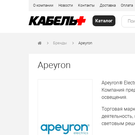
О компании
Новости
Контакты
Доставка
Оплата
Каталог
Бренды
Apeyron
Apeyron
Apeyron® Elect
Компания пред
освещения.
Торговая марк
деятельность,
световым реш