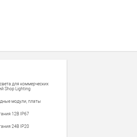
света для коммерческих
й Shop Lighting
дные модули, платы
тания 12В IP67
тания 24В IP20