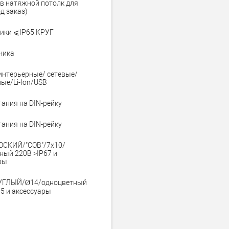
в натяжной потолк для
д заказ)
ики ⩽IP65 КРУГ
ника
интерьерные/ сетевые/
ые/Li-Ion/USB
тания на DIN-рейку
тания на DIN-рейку
ОСКИЙ/"COB"/7х10/
ный 220В >IP67 и
ры
УГЛЫЙ/Ø14/одноцветный
65 и аксессуары