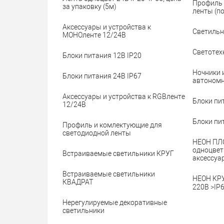
Профиль 
за упаковку (5м)
ленты (по
Аксессуары и устройства к
Светильн
МОНОленте 12/24B
Светотех
Блоки питания 12В IP20
Ночники 
Блоки питания 24В IP67
автономн
Аксессуары и устройства к RGBленте
Блоки пи
12/24B
Блоки пи
Профиль и комлектующие для
светодиодной ленты
НЕОН ПЛ
одноцвет
Встраиваемые светильники КРУГ
аксессуа
Встраиваемые светильники
НЕОН КР
КВАДРАТ
220В >IP
Нерегулируемые декоративные
светильники