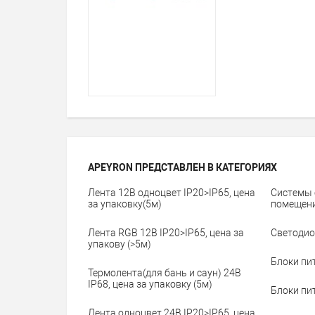
APEYRON ПРЕДСТАВЛЕН В КАТЕГОРИЯХ
Лента 12В одноцвет IP20>IP65, цена
Системы 
за упаковку(5м)
помещени
Лента RGB 12В IP20>IP65, цена за
Светодио
упакову (>5м)
Блоки пи
Термолента(для бань и саун) 24В
IP68, цена за упаковку (5м)
Блоки пи
Лента одноцвет 24В IP20>IP65, цена